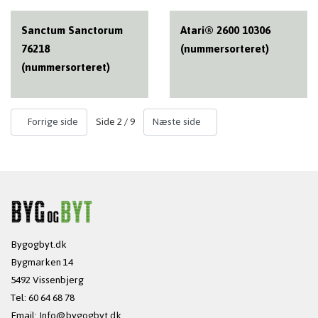
Sanctum Sanctorum
Atari® 2600 10306
76218
(nummersorteret)
(nummersorteret)
Side 2 / 9
Forrige side
Næste side
Bygogbyt.dk
Bygmarken 14
5492 Vissenbjerg
Tel: 60 64 68 78
Email:
Info@bygogbyt.dk