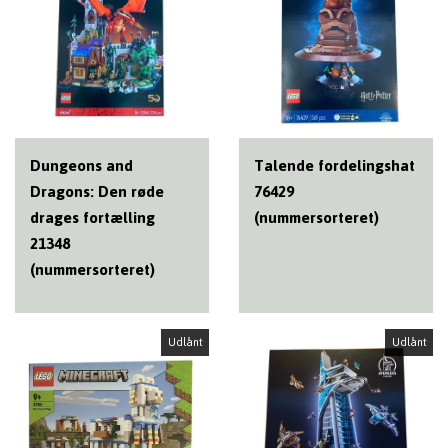
Dungeons and
Talende fordelingshat
Dragons: Den røde
76429
drages fortælling
(nummersorteret)
21348
(nummersorteret)
Udlånt
Udlånt