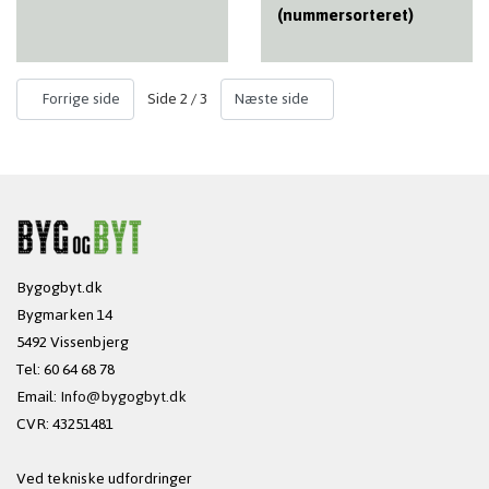
(nummersorteret)
Side 2 / 3
Forrige side
Næste side
Bygogbyt.dk
Bygmarken 14
5492 Vissenbjerg
Tel: 60 64 68 78
Email:
Info@bygogbyt.dk
CVR: 43251481
Ved tekniske udfordringer