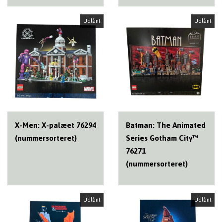
Udlånt
Udlånt
X-Men: X-palæet 76294
Batman: The Animated
(nummersorteret)
Series Gotham City™
76271
(nummersorteret)
Udlånt
Udlånt