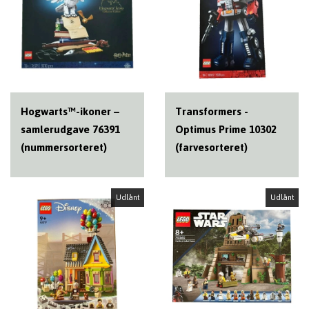
Hogwarts™-ikoner –
Transformers -
samlerudgave 76391
Optimus Prime 10302
(nummersorteret)
(farvesorteret)
Udlånt
Udlånt