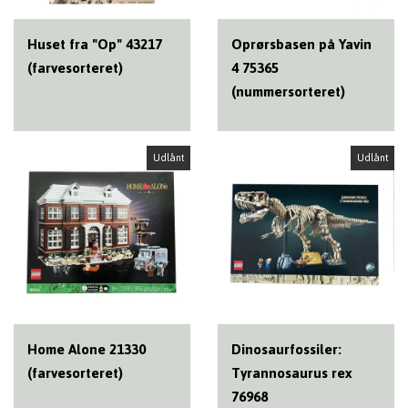
Huset fra "Op" 43217
Oprørsbasen på Yavin
(farvesorteret)
4 75365
(nummersorteret)
Udlånt
Udlånt
Home Alone 21330
Dinosaurfossiler:
(farvesorteret)
Tyrannosaurus rex
76968