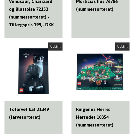
Venusaur, Charizard
Morticias hus 76786
og Blastoise 72153
(nummersorteret)
(nummersorteret) -
Tillægspris 199,- DKK
Udlånt
Udlånt
Tofarvet kat 21349
Ringenes Herre:
(farvesorteret)
Herredet 10354
(nummersorteret)