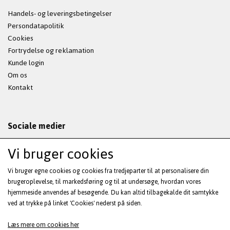
Handels- og leveringsbetingelser
Persondatapolitik
Cookies
Fortrydelse og reklamation
Kunde login
Om os
Kontakt
Sociale medier
Vi bruger cookies
Vi bruger egne cookies og cookies fra tredjeparter til at personalisere din
Modtag vores nyhedsbrev via e-mail
brugeroplevelse, til markedsføring og til at undersøge, hvordan vores
hjemmeside anvendes af besøgende. Du kan altid tilbagekalde dit samtykke
ved at trykke på linket 'Cookies' nederst på siden.
Tilmeld
(mere information)
Læs mere om cookies her