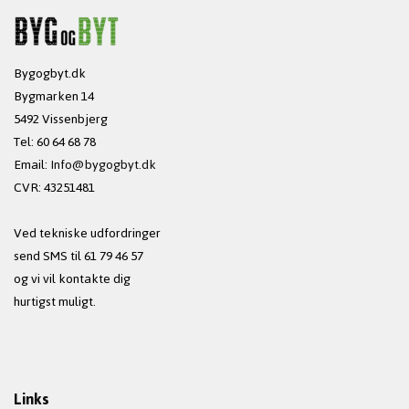
Bygogbyt.dk
Bygmarken 14
5492 Vissenbjerg
Tel: 60 64 68 78
Email:
Info@bygogbyt.dk
CVR: 43251481
Ved tekniske udfordringer
send SMS til 61 79 46 57
og vi vil kontakte dig
hurtigst muligt.
Links