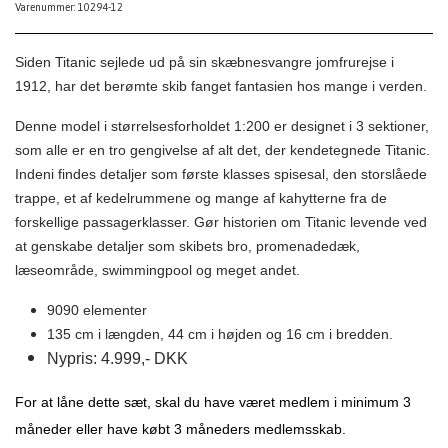
Varenummer: 10294-12
Siden Titanic sejlede ud på sin skæbnesvangre jomfrurejse i
1912, har det berømte skib fanget fantasien hos mange i verden.
Denne model i størrelsesforholdet 1:200 er designet i 3 sektioner,
som alle er en tro gengivelse af alt det, der kendetegnede Titanic.
Indeni findes detaljer som første klasses spisesal, den storslåede
trappe, et af kedelrummene og mange af kahytterne fra de
forskellige passagerklasser. Gør historien om Titanic levende ved
at genskabe detaljer som skibets bro, promenadedæk,
læseområde, swimmingpool og meget andet.
9090 elementer
135 cm i længden, 44 cm i højden og 16 cm i bredden.
Nypris: 4.999,- DKK
For at låne dette sæt, skal du have været medlem i minimum 3
måneder eller have købt 3 måneders medlemsskab.