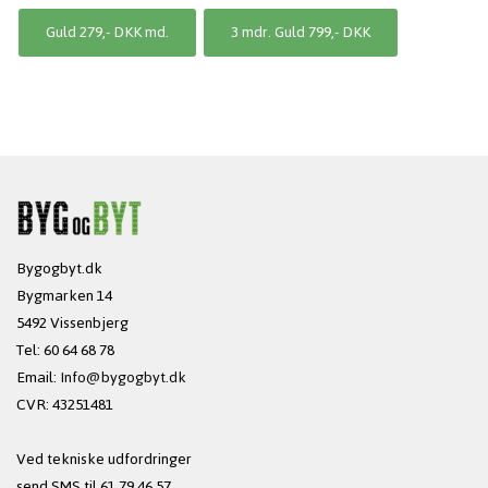
Guld 279,- DKK md.
3 mdr. Guld 799,- DKK
Bygogbyt.dk
Bygmarken 14
5492 Vissenbjerg
Tel: 60 64 68 78
Email:
Info@bygogbyt.dk
CVR: 43251481
Ved tekniske udfordringer
send SMS til 61 79 46 57