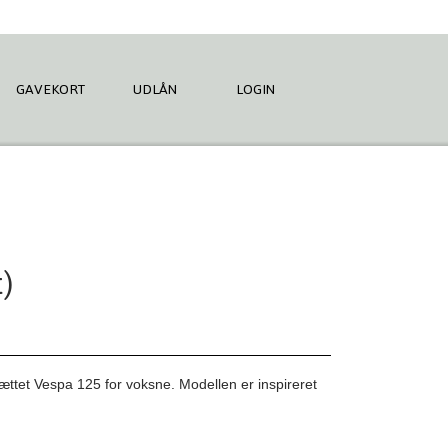
GAVEKORT
UDLÅN
LOGIN
)
ttet Vespa 125 for voksne. Modellen er inspireret