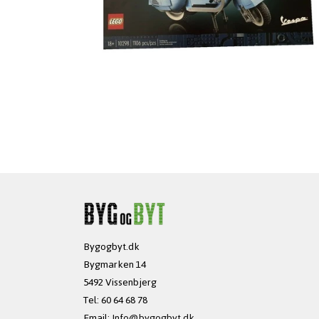
Bygogbyt.dk
Bygmarken 14
5492 Vissenbjerg
Tel: 60 64 68 78
Email:
Info@bygogbyt.dk