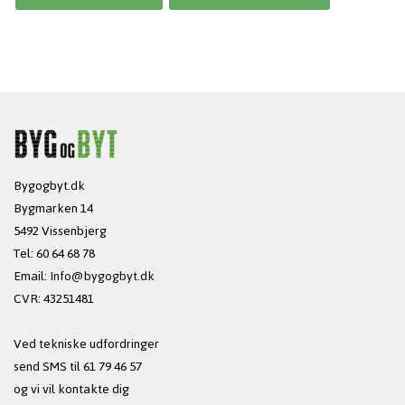
Bygogbyt.dk
Bygmarken 14
5492 Vissenbjerg
Tel: 60 64 68 78
Email:
Info@bygogbyt.dk
CVR: 43251481
Ved tekniske udfordringer
send SMS til 61 79 46 57
og vi vil kontakte dig