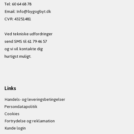
Tel: 60 64 68 78
Email:
Info@bygogbyt.dk
CVR: 43251481
Ved tekniske udfordringer
send SMS til 61 79 46 57
og vi vil kontakte dig
hurtigst muligt.
Links
Handels- og leveringsbetingelser
Persondatapolitik
Cookies
Fortrydelse og reklamation
Kunde login