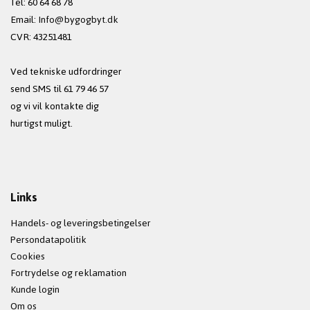
Tel: 60 64 68 78
Email:
Info@bygogbyt.dk
CVR: 43251481
Ved tekniske udfordringer
send SMS til 61 79 46 57
og vi vil kontakte dig
hurtigst muligt.
Links
Handels- og leveringsbetingelser
Persondatapolitik
Cookies
Fortrydelse og reklamation
Kunde login
Om os