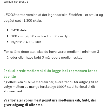
Varenummer: 10181-1
LEGO® første version af det legendariske Eiffeltårn - et smukt og
udgået sæt i 1:300 skala.
3428 dele
108 cm høj, 50 cm bred og 50 cm dyb.
Nypris: 7.499,- DKK
For at låne dette sæt, skal du have været medlem i minimum 3
måneder eller have købt 3 måneders medlemsskab.
Er du allerede medlem skal du logge ind i topmenuen for at
bestille
og ellers kan du blive medlem her, hvorefter du får adgang til at
vølge mellem
de mange forskellige
sæt i henhold til dit
LEGO®
abonnement.
Vi anbefaler vores mest populære medlemsskab, Guld, der
giver adgang til alle sæt.