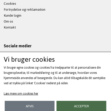
Cookies
Fortrydelse og reklamation
Kunde login
Om os
Kontakt
Sociale medier
Vi bruger cookies
Vi bruger egne cookies og cookies fra tredjeparter til at personalisere din
Modtag vores nyhedsbrev via e-mail
brugeroplevelse, til markedsføring og til at undersøge, hvordan vores
hjemmeside anvendes af besøgende. Du kan altid tilbagekalde dit samtykke
ved at trykke på linket 'Cookies' nederst på siden.
Tilmeld
(mere information)
Læs mere om cookies her
AFVIS
ACCEPTER