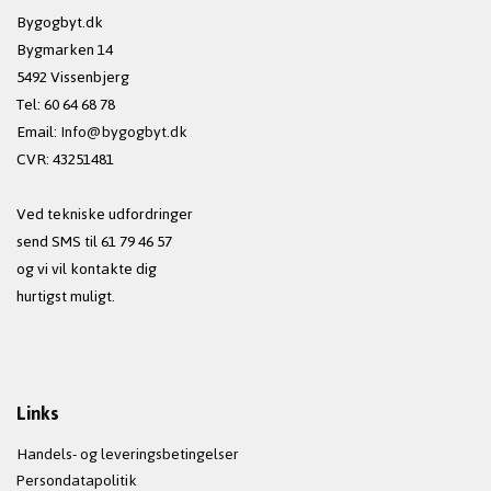
Bygogbyt.dk
Bygmarken 14
5492 Vissenbjerg
Tel: 60 64 68 78
Email:
Info@bygogbyt.dk
CVR: 43251481
Ved tekniske udfordringer
send SMS til 61 79 46 57
og vi vil kontakte dig
hurtigst muligt.
Links
Handels- og leveringsbetingelser
Persondatapolitik