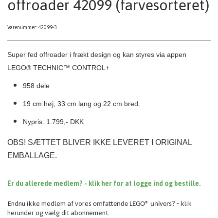
offroader 42099 (farvesorteret)
Varenummer: 42099-3
Super fed offroader i frækt design og kan styres
via appen
LEGO® TECHNIC™ CONTROL+
958 dele
19 cm høj, 33 cm lang og 22 cm bred.
Nypris: 1.799,- DKK
OBS! SÆTTET BLIVER IKKE LEVERET I ORIGINAL
EMBALLAGE.
Er du allerede medlem? - klik her for at logge ind og bestille.
Endnu ikke medlem af vores
klik
omfattende
LEGO® univers? -
herunder og vælg dit abonnement.