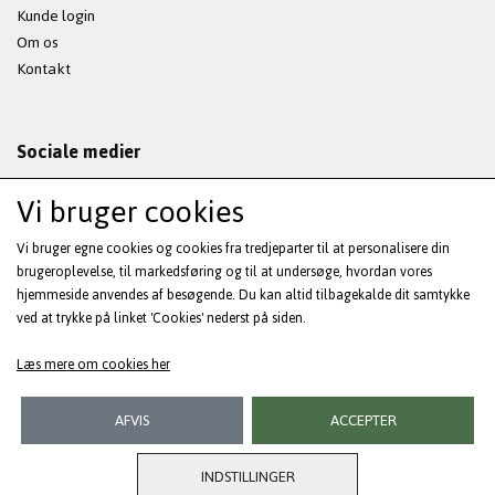
Kunde login
Om os
Kontakt
Sociale medier
Vi bruger cookies
Vi bruger egne cookies og cookies fra tredjeparter til at personalisere din
Modtag vores nyhedsbrev via e-mail
brugeroplevelse, til markedsføring og til at undersøge, hvordan vores
hjemmeside anvendes af besøgende. Du kan altid tilbagekalde dit samtykke
ved at trykke på linket 'Cookies' nederst på siden.
Tilmeld
(mere information)
Læs mere om cookies her
AFVIS
ACCEPTER
INDSTILLINGER