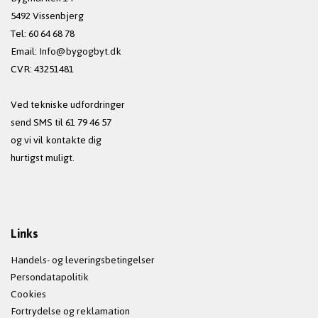
5492 Vissenbjerg
Tel: 60 64 68 78
Email:
Info@bygogbyt.dk
CVR: 43251481
Ved tekniske udfordringer
send SMS til 61 79 46 57
og vi vil kontakte dig
hurtigst muligt.
Links
Handels- og leveringsbetingelser
Persondatapolitik
Cookies
Fortrydelse og reklamation