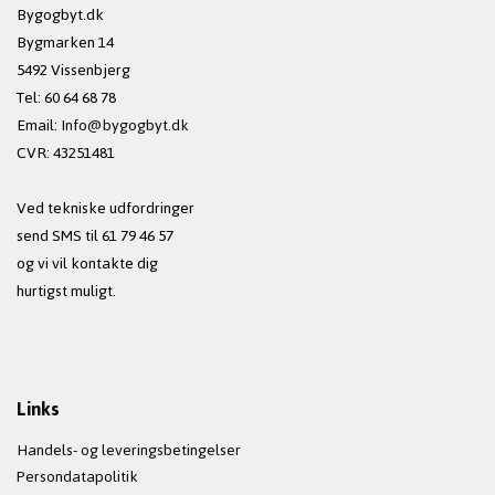
Bygogbyt.dk
Bygmarken 14
5492 Vissenbjerg
Tel: 60 64 68 78
Email:
Info@bygogbyt.dk
CVR: 43251481
Ved tekniske udfordringer
send SMS til 61 79 46 57
og vi vil kontakte dig
hurtigst muligt.
Links
Handels- og leveringsbetingelser
Persondatapolitik