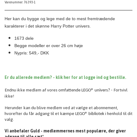
Varenummer: 76393-1
Her kan du bygge og lege med de to mest fremtrædende
karakterer i det skønne Harry Potter univers.
1673 dele
Begge modeller er over 26 cm høje
Nypris: 549,- DKK
Er du allerede medlem? - klik her for at logge ind og bestille.
Endnu ikke medlem af vores
Fortvivl
omfattende
LEGO® univers? -
ikke!
Herunder kan du blive medlem ved at vælge et abonnement,
hvorefter du får adgang til et kæmpe
i henhold til dit
LEGO® bibliotek
valg.
Vi anbefaler Guld - medlemmernes mest populære, der giver
adgang til alle sæt*.