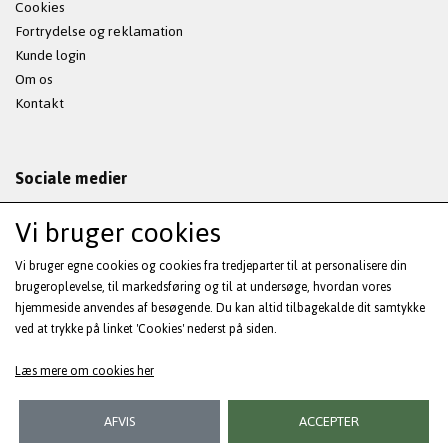
Cookies
Fortrydelse og reklamation
Kunde login
Om os
Kontakt
Sociale medier
Vi bruger cookies
Vi bruger egne cookies og cookies fra tredjeparter til at personalisere din
Modtag vores nyhedsbrev via e-mail
brugeroplevelse, til markedsføring og til at undersøge, hvordan vores
hjemmeside anvendes af besøgende. Du kan altid tilbagekalde dit samtykke
ved at trykke på linket 'Cookies' nederst på siden.
Tilmeld
(mere information)
Læs mere om cookies her
AFVIS
ACCEPTER