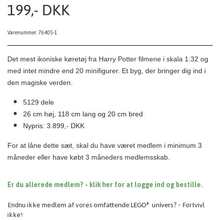
199,- DKK
Varenummer: 76405-1
D
et mest ikoniske køretøj fra Harry Potter filmene i skala 1:32 og
med intet mindre end 20 minifigurer. Et byg, der bringer dig ind i
den magiske verden.
5129 dele
26 cm høj, 118 cm lang og 20 cm bred
Nypris: 3.899,- DKK
For at låne dette sæt, skal du have været medlem i minimum 3
måneder eller have købt 3 måneders medlemsskab.
Er du allerede medlem? - klik her for at logge ind og bestille.
Endnu ikke medlem af vores
Fortvivl
omfattende
LEGO® univers? -
ikke!