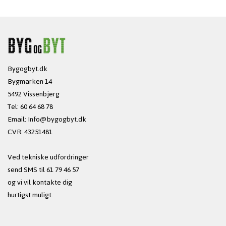
Bygogbyt.dk
Bygmarken 14
5492 Vissenbjerg
Tel: 60 64 68 78
Email:
Info@bygogbyt.dk
CVR: 43251481
Ved tekniske udfordringer
send SMS til 61 79 46 57
og vi vil kontakte dig
hurtigst muligt.