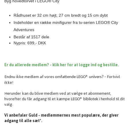
Byg hovedtorvet i
LEGO® City
Rådhuset er 32 cm højt, 27 cm bredt og 15 cm dybt
Indeholder en række minifigurer fra tv-serien LEGO® City
Adventures
Består af 1517 dele
Nypris: 699,- DKK
Er du allerede medlem? - klik her for at logge ind og bestille.
Endnu ikke medlem af vores
Fortvivl
omfattende
LEGO® univers? -
ikke!
Herunder kan du blive medlem ved at vælge et abonnement,
hvorefter du får adgang til et kæmpe
i henhold til dit
LEGO® bibliotek
valg.
Vi anbefaler Guld - medlemmernes mest populære, der giver
adgang til alle sæt*.