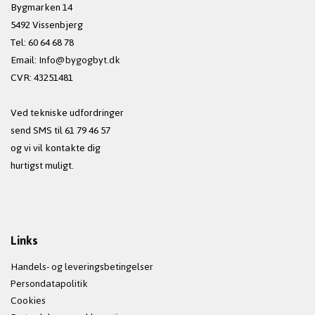
Bygmarken 14
5492 Vissenbjerg
Tel: 60 64 68 78
Email:
Info@bygogbyt.dk
CVR: 43251481
Ved tekniske udfordringer
send SMS til 61 79 46 57
og vi vil kontakte dig
hurtigst muligt.
Links
Handels- og leveringsbetingelser
Persondatapolitik
Cookies