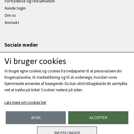
Fortrydelse og reklamation
Kunde login
Om os
Kontakt
Sociale medier
Vi bruger cookies
Vi bruger egne cookies og cookies fra tredjeparter til at personalisere din
Modtag vores nyhedsbrev via e-mail
brugeroplevelse, til markedsføring og til at undersøge, hvordan vores
hjemmeside anvendes af besøgende. Du kan altid tilbagekalde dit samtykke
ved at trykke på linket 'Cookies' nederst på siden.
Tilmeld
(mere information)
Læs mere om cookies her
AFVIS
ACCEPTER
INDSTILLINGER