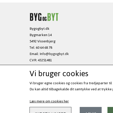
Bygogbyt.dk
Bygmarken 14
5492 Vissenbjerg
Tel: 60 64 68 78
Email:
Info@bygogbyt.dk
CVR: 43251481
Vi bruger cookies
Ved tekniske udfordringer
send SMS til 61 79 46 57
Vi bruger egne cookies og cookies fra tredjeparter ti
og vi vil kontakte dig
Du kan altid tilbagekalde dit samtykke ved at trykke p
hurtigst muligt.
Læs mere om cookies her