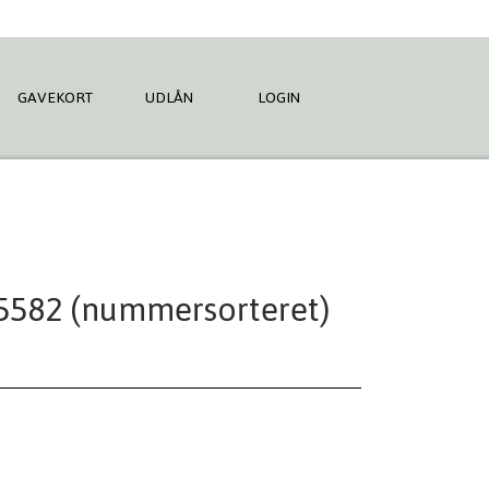
GAVEKORT
UDLÅN
LOGIN
5582 (nummersorteret)