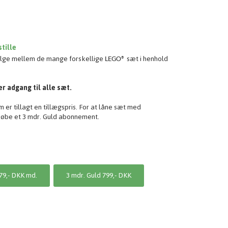
tille
vølge mellem
de mange forskellige
sæt i henhold
LEGO®
r adgang til alle sæt.
er tillagt en tillægspris. For at låne sæt med
købe et 3 mdr. Guld abonnement.
79,- DKK md.
3 mdr. Guld 799,- DKK