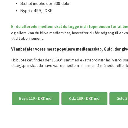
Sættet indeholder 839 dele
Nypris: 499,- DKK
Er du allerede medlem skal du logge ind i topmenuen for at bes
og ellers kan du blive medlem her, hvorefter du får adgang til at 
til dit abonnement.
Vi anbefaler vores mest populære medlemsskab, Guld, der give
I biblioteket findes der
sæt med ekstraordinær høj værdi som 
LEGO®
tillægspris skal du have været medlem i minimum 3 måneder eller 
Basis 119,- DKK md.
Kidz 189,- DKK md.
Guld 2