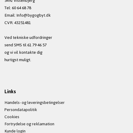
5492 Vissenbjerg
Tel: 60 64 68 78
Email:
Info@bygogbyt.dk
CVR: 43251481
Ved tekniske udfordringer
send SMS til 61 79 46 57
og vi vil kontakte dig
hurtigst muligt.
Links
Handels- og leveringsbetingelser
Persondatapolitik
Cookies
Fortrydelse og reklamation
Kunde login