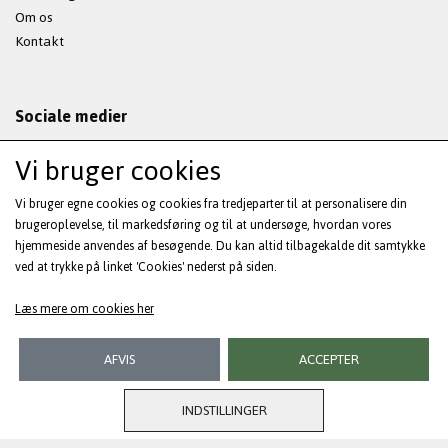
Om os
Kontakt
Sociale medier
Vi bruger cookies
Vi bruger egne cookies og cookies fra tredjeparter til at personalisere din
Modtag vores nyhedsbrev via e-mail
brugeroplevelse, til markedsføring og til at undersøge, hvordan vores
hjemmeside anvendes af besøgende. Du kan altid tilbagekalde dit samtykke
ved at trykke på linket 'Cookies' nederst på siden.
Tilmeld
(mere information)
Læs mere om cookies her
AFVIS
ACCEPTER
INDSTILLINGER