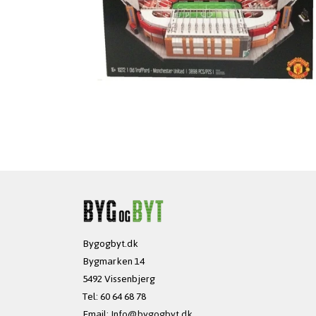
Bygogbyt.dk
Bygmarken 14
5492 Vissenbjerg
Tel: 60 64 68 78
Email:
Info@bygogbyt.dk