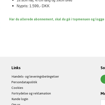
18.5cm høj, 47cm lang og 39cm bred
Nypris: 1.599,- DKK
Har du allerede abonnement, skal du gå i topmenuen og logge in
Links
So
Handels- og leveringsbetingelser
Persondatapolitik
Cookies
Mo
Fortrydelse og reklamation
Kunde login
Om os