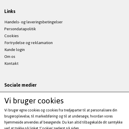
Links
Handels- og leveringsbetingelser
Persondatapolitik
Cookies
Fortrydelse og reklamation
Kunde login
Om os
Kontakt
Sociale medier
Vi bruger cookies
Vi bruger egne cookies og cookies fra tredjeparter til at personalisere din
Modtag vores nyhedsbrev via e-mail
brugeroplevelse, til markedsføring og til at undersøge, hvordan vores
hjemmeside anvendes af besøgende. Du kan altid tilbagekalde dit samtykke
ved at trykke på linket 'Cookies' nederst på siden.