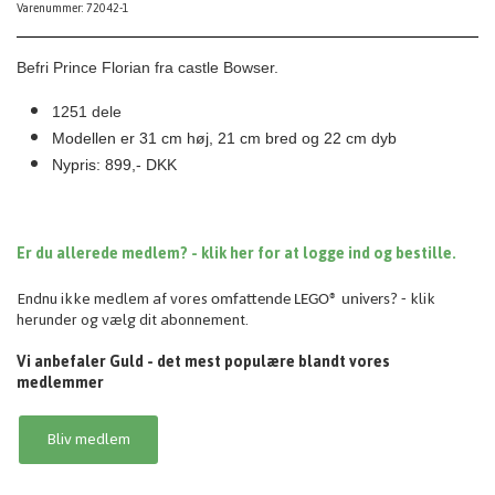
Varenummer: 72042-1
Befri Prince Florian fra castle Bowser.
1251 dele
Modellen er 31 cm høj, 21 cm bred og 22 cm dyb
Nypris: 899,- DKK
Er du allerede medlem? - klik her for at logge ind og bestille.
Endnu ikke medlem af vores
klik
omfattende
LEGO® univers? -
herunder og vælg dit abonnement.
Vi anbefaler Guld - det mest populære blandt vores
medlemmer
Bliv medlem