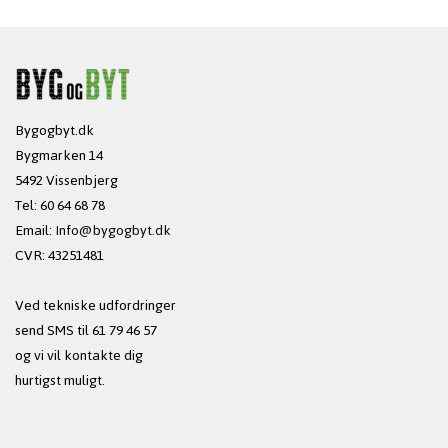
Bygogbyt.dk
Bygmarken 14
5492 Vissenbjerg
Tel: 60 64 68 78
Email:
Info@bygogbyt.dk
CVR: 43251481
Ved tekniske udfordringer
send SMS til 61 79 46 57
og vi vil kontakte dig
hurtigst muligt.