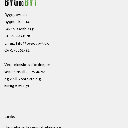
Bygogbyt.dk
Bygmarken 14
5492 Vissenbjerg
Tel: 60 64 68 78
Email:
Info@bygogbyt.dk
CVR: 43251481
Ved tekniske udfordringer
send SMS til 61 79 46 57
og vi vil kontakte dig
hurtigst muligt.
Links
Handels- og leveringsbetingelser