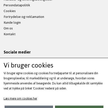
Persondatapolitik
Cookies
Fortrydelse og reklamation
Kunde login
Om os
Kontakt
Sociale medier
Vi bruger cookies
Vi bruger egne cookies og cookies fra tredjeparter til at personalisere din
Modtag vores nyhedsbrev via e-mail
brugeroplevelse, til markedsføring og til at undersøge, hvordan vores
hjemmeside anvendes af besøgende. Du kan altid tilbagekalde dit samtykke
ved at trykke på linket 'Cookies' nederst på siden.
Tilmeld
(mere information)
Læs mere om cookies her