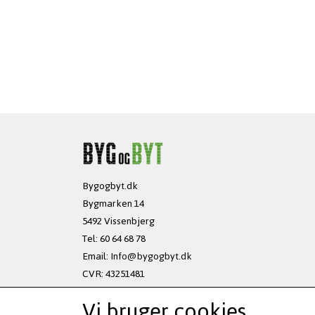
Bygogbyt.dk
Bygmarken 14
5492 Vissenbjerg
Tel: 60 64 68 78
Email:
Info@bygogbyt.dk
CVR: 43251481
Vi bruger cookies
Ved tekniske udfordringer