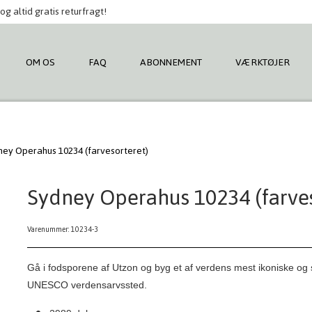
og altid gratis returfragt!
OM OS
FAQ
ABONNEMENT
VÆRKTØJER
ey Operahus 10234 (farvesorteret)
Sydney Operahus 10234 (farves
Varenummer: 10234-3
Gå i fodsporene af Utzon og byg et af verdens mest ikoniske og
UNESCO verdensarvssted.