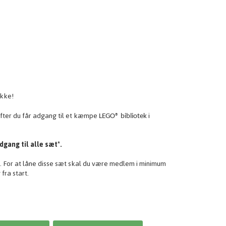
ikke!
fter du får adgang til et kæmpe
i
LEGO® bibliotek
gang til alle sæt*.
. For at låne disse sæt skal du være medlem i minimum
fra start.