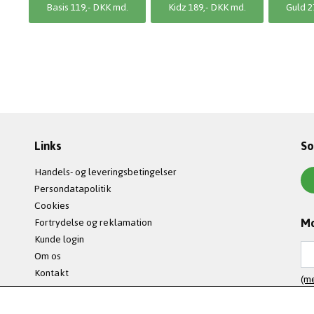
Basis 119,- DKK md.
Kidz 189,- DKK md.
Guld 2
Links
So
Handels- og leveringsbetingelser
Persondatapolitik
Cookies
Mo
Fortrydelse og reklamation
Kunde login
Om os
Kontakt
(me