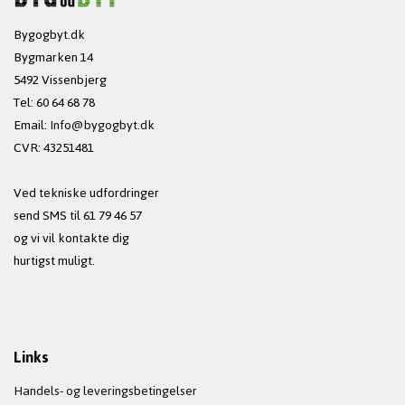
Bygogbyt.dk
Bygmarken 14
5492 Vissenbjerg
Tel: 60 64 68 78
Email:
Info@bygogbyt.dk
CVR: 43251481
Ved tekniske udfordringer
send SMS til 61 79 46 57
og vi vil kontakte dig
hurtigst muligt.
Links
Handels- og leveringsbetingelser