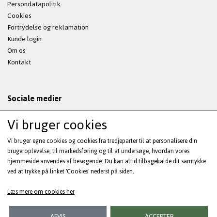
Persondatapolitik
Cookies
Fortrydelse og reklamation
Kunde login
Om os
Kontakt
Sociale medier
Vi bruger cookies
Vi bruger egne cookies og cookies fra tredjeparter til at personalisere din
Modtag vores nyhedsbrev via e-mail
brugeroplevelse, til markedsføring og til at undersøge, hvordan vores
hjemmeside anvendes af besøgende. Du kan altid tilbagekalde dit samtykke
ved at trykke på linket 'Cookies' nederst på siden.
Tilmeld
(mere information)
Læs mere om cookies her
AFVIS
ACCEPTER