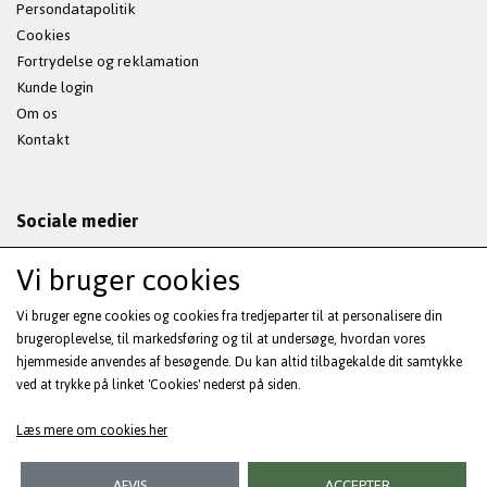
Persondatapolitik
Cookies
Fortrydelse og reklamation
Kunde login
Om os
Kontakt
Sociale medier
Vi bruger cookies
Vi bruger egne cookies og cookies fra tredjeparter til at personalisere din
Modtag vores nyhedsbrev via e-mail
brugeroplevelse, til markedsføring og til at undersøge, hvordan vores
hjemmeside anvendes af besøgende. Du kan altid tilbagekalde dit samtykke
ved at trykke på linket 'Cookies' nederst på siden.
Tilmeld
(mere information)
Læs mere om cookies her
AFVIS
ACCEPTER