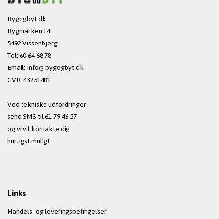
Bygogbyt.dk
Bygmarken 14
5492 Vissenbjerg
Tel: 60 64 68 78
Email:
Info@bygogbyt.dk
CVR: 43251481
Ved tekniske udfordringer
send SMS til 61 79 46 57
og vi vil kontakte dig
hurtigst muligt.
Links
Handels- og leveringsbetingelser