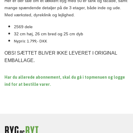
Her er der tale om et lækkert byg med 50'er tank og facade, samt
mange spændende detaljer på de 3 etager, både inde og ude.
Med værksted, dyreklinik og lejlighed.
2569 dele
32 cm høj, 26 cm bred og 25 cm dyb
Nypris: 1.799,- DKK
OBS! SÆTTET BLIVER IKKE LEVERET I ORIGINAL
EMBALLAGE.
Har du allerede abonnement, skal du gå i topmenuen og logge
ind for at bestille varer.